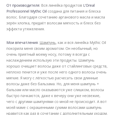
От производителя
: Вся линейка продуктов
L’Oreal
Professionnel Mythic Oil
создана для питания и блеска
волос. Благодаря сочетанию арганового масла и масла
зерён хлопка, придаёт волосам мягкость и блеск без
эффекта утяжеления.
Мои впечатления
:
Шампунь
, как и вся линейка Mythic Oil
покорила меня своим ароматом. Он необычный, но
очень приятный моему носу, потому я всегда с
наслаждением использую эти продукты. Шампунь
хорошо очищает волосы даже от стайлинговых средств,
неплохо пенится и уже после него одного волосы очень
мягкие. Я могу с лёгкостью расчесать свои длинные
волосы даже без бальзама. Но, для меня шампунь +
бальзам или масло оказываются уже слишком, волосы
быстро пачкаются, даже к вечеру они уже несвежие,
чего с другими шампунями со мной не происходит. А вот
моей маме с окрашенными сухими волосами шампунь
нравится как раз в сочетании с дополнительным уходом.