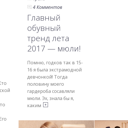
4 Комментов
Главный
е
обувный
тренд лета
2017 — мюли!
Помню, годков так в 15-
16 я была экстрамодной
девчонкой! Тогда
Кто
половину моего
нской
гардероба сосавляли
мюли. Эх, знала бы я,
это
каким
Его