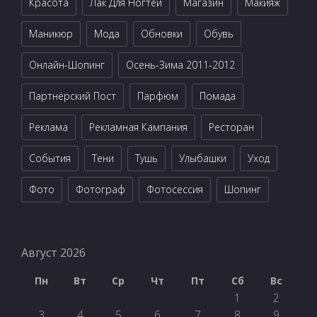
Красота
Лак Для Ногтей
Магазин
Макияж
Маникюр
Мода
Обновки
Обувь
Онлайн-Шопинг
Осень-Зима 2011-2012
Партнёрский Пост
Парфюм
Помада
Реклама
Рекламная Кампания
Ресторан
События
Тени
Тушь
Улыбашки
Уход
Фото
Фотограф
Фотосессия
Шопинг
Август 2026
Пн
Вт
Ср
Чт
Пт
Сб
Вс
1
2
3
4
5
6
7
8
9