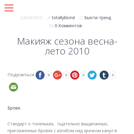
24/04/2010
totallyblond
Бьюти-тренд
0 Комментов
Макияж сезона весна-
лето 2010
Поделиться
0
0
0
0
Брови.
Стандарт о тоненьких, тщательно выщипанных,
приглаженных бровях с изгибом над зрачком канул в