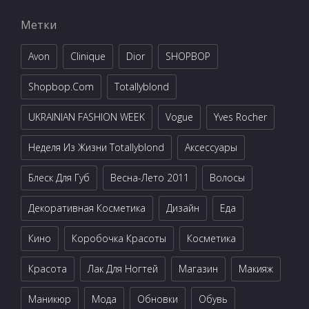
Метки
Avon
Clinique
Dior
SHOPBOP
Shopbop.com
Totallyblond
UKRAINIAN FASHION WEEK
Vogue
Yves Rocher
Неделя Из Жизни Totallyblond
Аксессуары
Блеск Для Губ
Весна-Лето 2011
Волосы
Декоративная Косметика
Дизайн
Еда
Кино
Коробочка Красоты
Косметика
Красота
Лак Для Ногтей
Магазин
Макияж
Маникюр
Мода
Обновки
Обувь