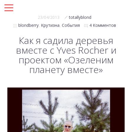
23/04/2013
totallyblond
blondberry
,
Крутизна
,
События
4 Комментов
Как я садила деревья
вместе с Yves Rocher и
проектом «Озеленим
планету вместе»