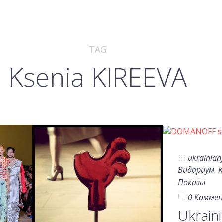
TAG
Ksenia KIREEVA
ukrainia
Видариум
,
Показы
0 Комме
Ukrain