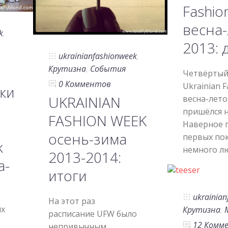
Fashio
весна
k
,
2013: 
ukrainianfashionweek
,
Крутизна
,
События
Четвёртый
0 Комментов
Ukrainian 
ки
UKRAINIAN
весна-лето
пришёлся н
FASHION WEEK
Наверное 
осень-зима
первых пок
k
немного л
2013-2014:
а-
итоги
ukrainia
На этот раз
ых
Крутизна
,
расписание UFW было
12 Комм
непривычным,