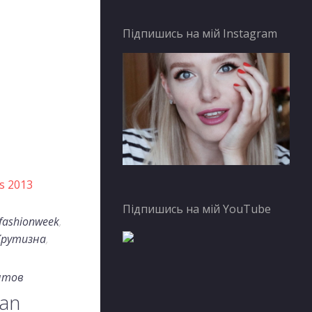
Підпишись на мій Instagram
Підпишись на мій YouTube
nfashionweek
,
Крутизна
,
нтов
ian