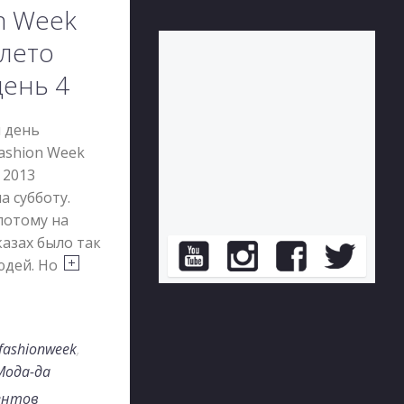
n Week
-лето
день 4
 день
Fashion Week
 2013
а субботу.
потому на
азах было так
юдей. Но
nfashionweek
,
Мода-да
ентов