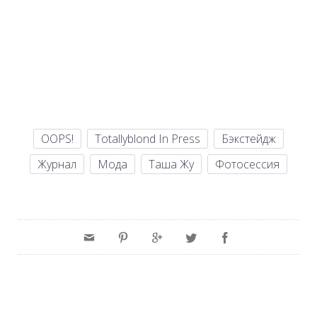
OOPS!
Totallyblond In Press
Бэкстейдж
Журнал
Мода
Таша Жу
Фотосессия