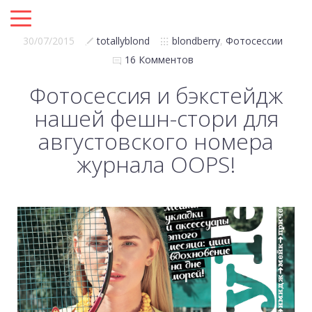
30/07/2015
totallyblond
blondberry
,
Фотосессии
16 Комментов
Фотосессия и бэкстейдж
нашей фешн-стори для
августовского номера
журнала OOPS!