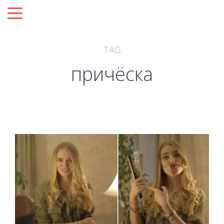
TAG
причёска