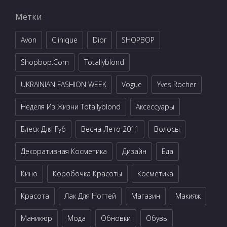
Метки
Avon
Clinique
Dior
SHOPBOP
Shopbop.com
Totallyblond
UKRAINIAN FASHION WEEK
Vogue
Yves Rocher
Неделя Из Жизни Totallyblond
Аксессуары
Блеск Для Губ
Весна-Лето 2011
Волосы
Декоративная Косметика
Дизайн
Еда
Кино
Коробочка Красоты
Косметика
Красота
Лак Для Ногтей
Магазин
Макияж
Маникюр
Мода
Обновки
Обувь